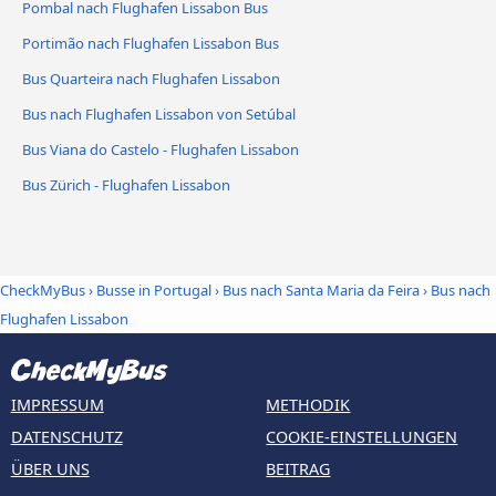
Pombal nach Flughafen Lissabon Bus
Portimão nach Flughafen Lissabon Bus
Bus Quarteira nach Flughafen Lissabon
Bus nach Flughafen Lissabon von Setúbal
Bus Viana do Castelo - Flughafen Lissabon
Bus Zürich - Flughafen Lissabon
CheckMyBus
›
Busse in Portugal
›
Bus nach Santa Maria da Feira
›
Bus nach
Flughafen Lissabon
IMPRESSUM
METHODIK
DATENSCHUTZ
COOKIE-EINSTELLUNGEN
ÜBER UNS
BEITRAG