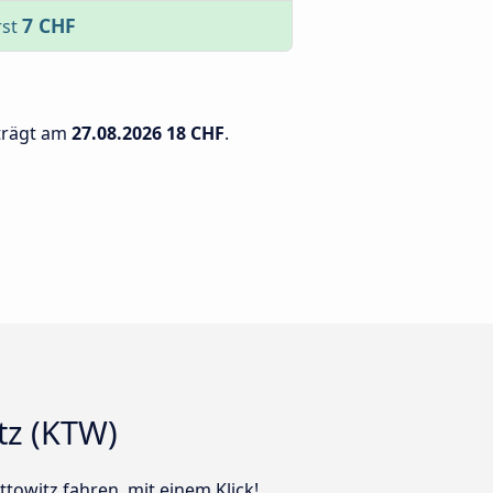
7 CHF
rst
eträgt am
27.08.2026
18 CHF
.
tz (KTW)
towitz fahren, mit einem Klick!