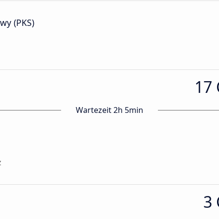
wy (PKS)
17
Wartezeit 2h 5min
z
3