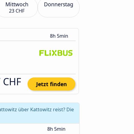
Mittwoch
Donnerstag
23 CHF
8h 5min
7 CHF
Jetzt finden
towitz über Kattowitz reist? Die
8h 5min