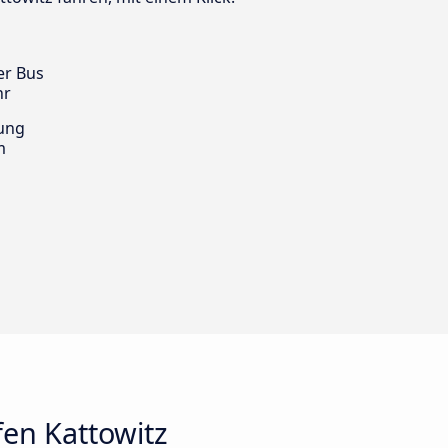
er Bus
hr
ung
m
en Kattowitz