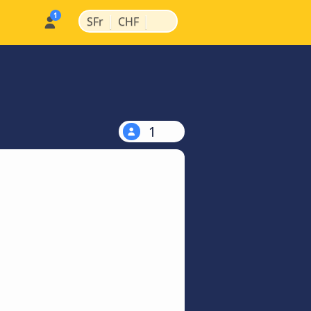
|
|
SFr
CHF
1