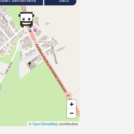
 Juan Santamaría
Jacó
+
−
©
OpenStreetMap
contributors