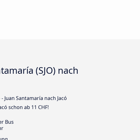
tamaría (SJO) nach
 - Juan Santamaría nach Jacó
Jacó schon ab 11 CHF!
er Bus
hr
ung