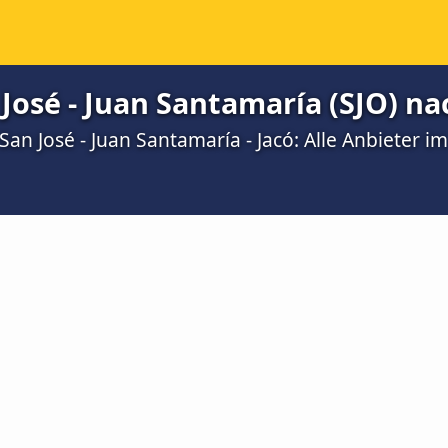
José - Juan Santamaría (SJO) na
an José - Juan Santamaría - Jacó: Alle Anbieter im