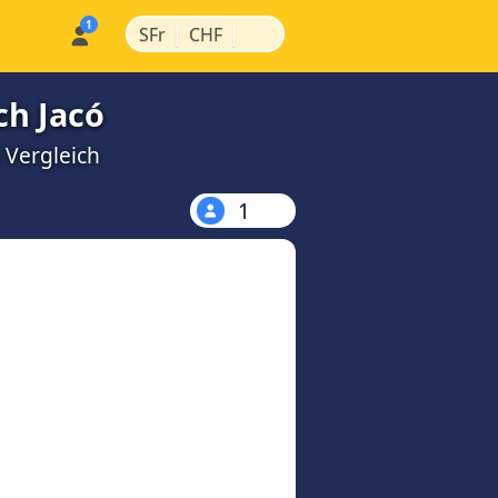
|
|
SFr
CHF
ch Jacó
 Vergleich
1