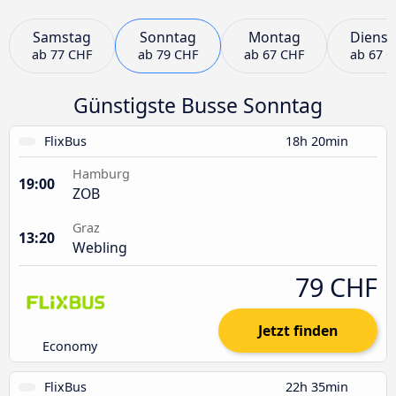
Samstag
Sonntag
Montag
Dienst
ab
77 CHF
ab
79 CHF
ab
67 CHF
ab
67 
Günstigste Busse Sonntag
FlixBus
18h 20min
Hamburg
19:00
ZOB
Graz
13:20
Webling
79 CHF
Jetzt finden
Economy
FlixBus
22h 35min