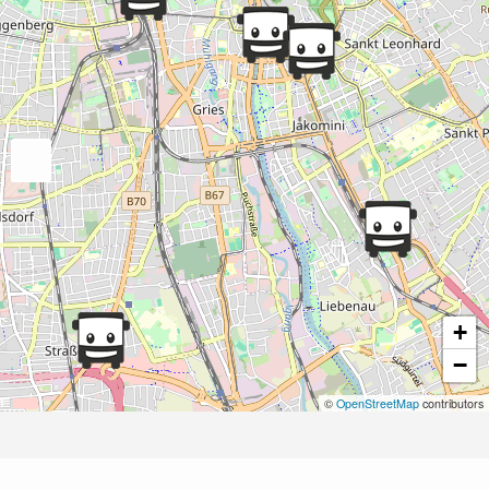
+
−
©
OpenStreetMap
contributors