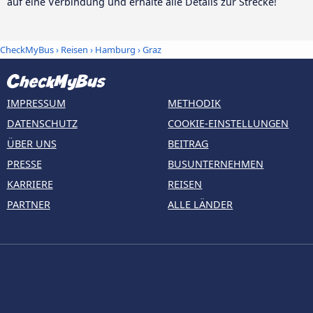
auf eine Verbindung und erhalte alle Details zur Strecke!
CheckMyBus
›
Reisen
›
Hamburg
›
Graz
IMPRESSUM
METHODIK
DATENSCHUTZ
COOKIE-EINSTELLUNGEN
ÜBER UNS
BEITRAG
PRESSE
BUSUNTERNEHMEN
KARRIERE
REISEN
PARTNER
ALLE LÄNDER