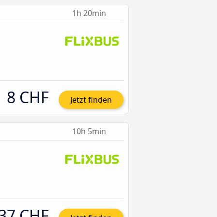
1h 20min
8 CHF
Jetzt finden
10h 5min
37 CHF