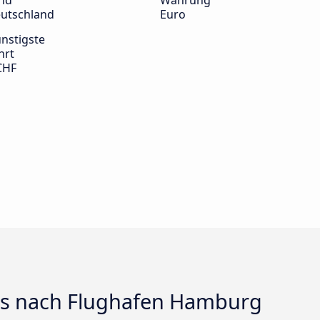
nd
Währung
utschland
Euro
nstigste
hrt
CHF
ts nach Flughafen Hamburg