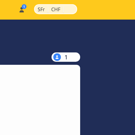
|
|
SFr
CHF
1