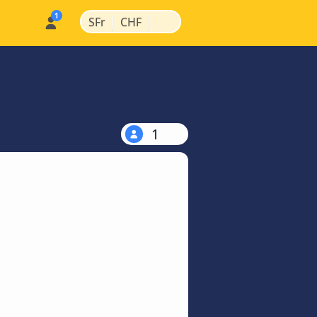
|
|
SFr
CHF
1