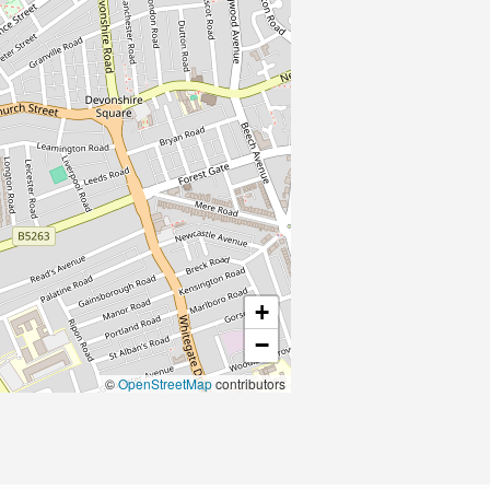
+
−
©
OpenStreetMap
contributors