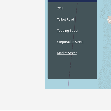
ZOB
Talbot Road
Topping Street
Corporation Street
Market Street