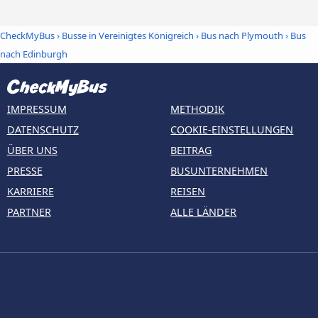
CheckMyBus
›
Busse in Vereinigtes Königreich
›
Bus nach Plymouth
›
Bus
nach Edinburgh
IMPRESSUM
METHODIK
DATENSCHUTZ
COOKIE-EINSTELLUNGEN
ÜBER UNS
BEITRAG
PRESSE
BUSUNTERNEHMEN
KARRIERE
REISEN
PARTNER
ALLE LÄNDER