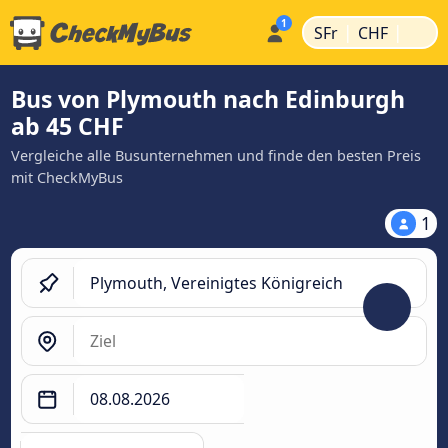
|
|
SFr
CHF
Bus von Plymouth nach Edinburgh
ab 45 CHF
Vergleiche alle Busunternehmen und finde den besten Preis
mit CheckMyBus
1