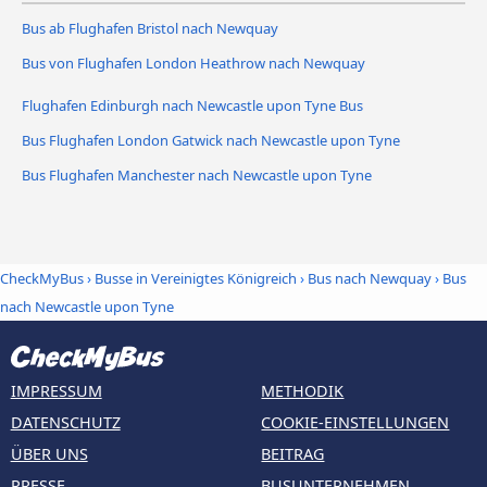
Bus ab Flughafen Bristol nach Newquay
Bus von Flughafen London Heathrow nach Newquay
Flughafen Edinburgh nach Newcastle upon Tyne Bus
Bus Flughafen London Gatwick nach Newcastle upon Tyne
Bus Flughafen Manchester nach Newcastle upon Tyne
CheckMyBus
›
Busse in Vereinigtes Königreich
›
Bus nach Newquay
›
Bus
nach Newcastle upon Tyne
IMPRESSUM
METHODIK
DATENSCHUTZ
COOKIE-EINSTELLUNGEN
ÜBER UNS
BEITRAG
PRESSE
BUSUNTERNEHMEN