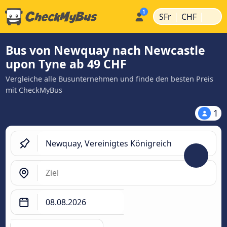
|
|
SFr
CHF
Bus von Newquay nach Newcastle
upon Tyne ab 49 CHF
Vergleiche alle Busunternehmen und finde den besten Preis
mit CheckMyBus
1