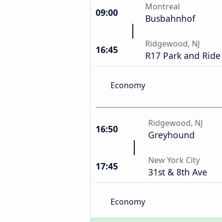
Montreal
09:00
Busbahnhof
Ridgewood, NJ
16:45
R17 Park and Ride
Economy
Ridgewood, NJ
16:50
Greyhound
New York City
17:45
31st & 8th Ave
Economy