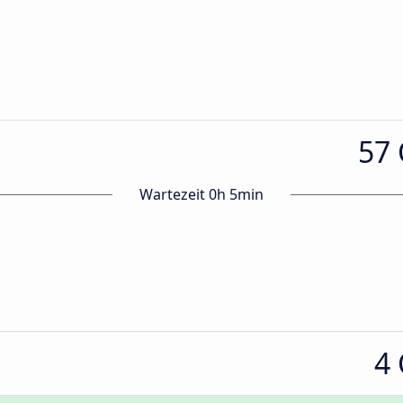
57
Wartezeit 0h 5min
4