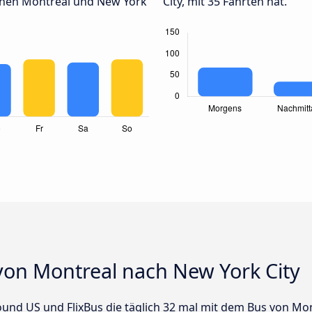
chen Montreal und New York
City, mit 35 Fahrten hat.
von Montreal nach New York City
ound US und FlixBus die täglich 32 mal mit dem Bus von Mo