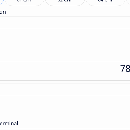
gen
7
Terminal