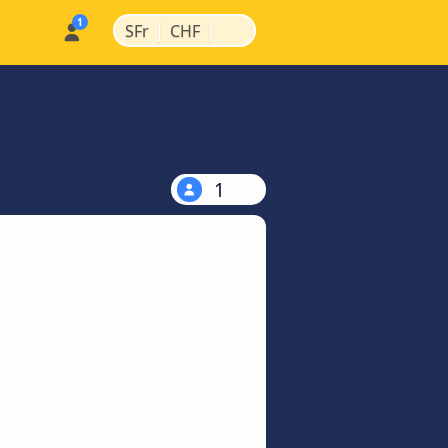
|
|
SFr
CHF
1