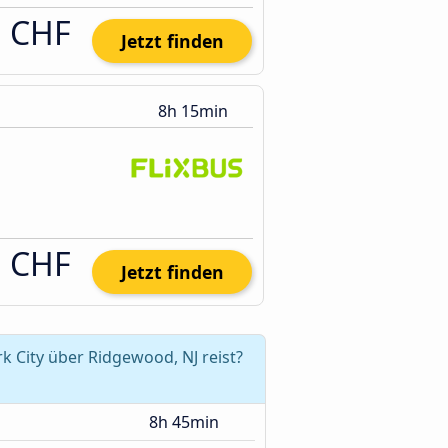
1 CHF
Jetzt finden
8h 15min
1 CHF
Jetzt finden
 City über Ridgewood, NJ reist?
8h 45min