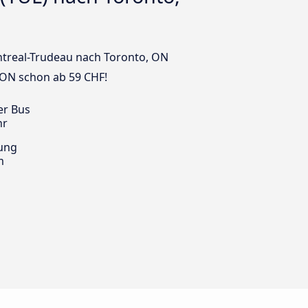
ontreal-Trudeau nach Toronto, ON
 ON schon ab 59 CHF!
er Bus
hr
ung
m