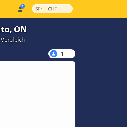
|
|
SFr
CHF
nto, ON
 Vergleich
1