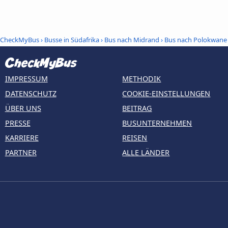
CheckMyBus
›
Busse in Südafrika
›
Bus nach Midrand
›
Bus nach Polokwane
IMPRESSUM
METHODIK
DATENSCHUTZ
COOKIE-EINSTELLUNGEN
ÜBER UNS
BEITRAG
PRESSE
BUSUNTERNEHMEN
KARRIERE
REISEN
PARTNER
ALLE LÄNDER