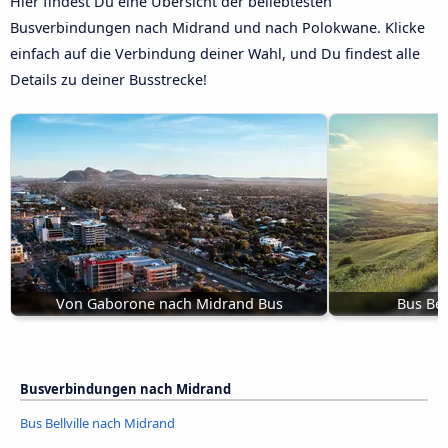
Hier findest Du eine Übersicht der beliebtesten
Busverbindungen nach Midrand und nach Polokwane. Klicke
einfach auf die Verbindung deiner Wahl, und Du findest alle
Details zu deiner Busstrecke!
Von Gaborone nach Midrand Bus
Bus Bel
Busverbindungen nach Midrand
Bus Bellville nach Midrand