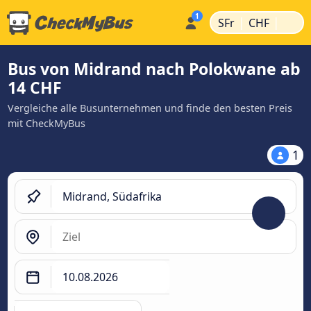
|
|
SFr
CHF
Bus von Midrand nach Polokwane ab
14 CHF
Vergleiche alle Busunternehmen und finde den besten Preis
mit CheckMyBus
1