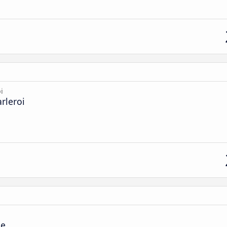
i
rleroi
le