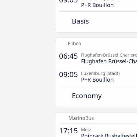
P+R Bouillon
Basis
Flibco
06:45
Flughafen Brüssel Charlero
Flughafen Brüssel-Cha
09:05
Luxemburg (Stadt)
P+R Bouillon
Economy
MarinoBus
17:15
Metz
Poincaré Bushaltestel