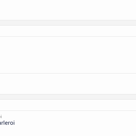
i
rleroi