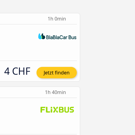
1h 0min
4 CHF
Jetzt finden
1h 40min