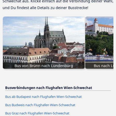
Schwechat aus. Klicke einfach auf die Verbindung deiner Wahl,
und Du findest alle Details zu deiner Busstrecke!
Bus von Brünn nach Lundenburg
Bus nach Lu
Busverbindungen nach Flughafen Wien-Schwechat
Bus ab Budapest nach Flughafen Wien-Schwechat
Bus Budweis nach Flughafen Wien-Schwechat
Bus Graz nach Flughafen Wien-Schwechat