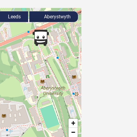
Leeds
Aberystwyth
+
−