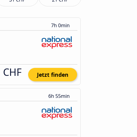
7h 0min
1 CHF
Jetzt finden
6h 55min