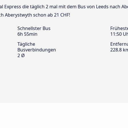
nal Express die täglich 2 mal mit dem Bus von Leeds nach Ab
ch Aberystwyth schon ab 21 CHF!
Schnellster Bus
Frühest
6h 55min
11:50 U
Tägliche
Entfern
Busverbindungen
228.8 k
2 Ø