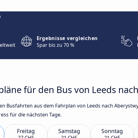
m
Ergebnisse vergleichen
eltweit
Spar bis zu 70 %
rpläne für den Bus von Leeds nac
sten Busfahrten aus dem Fahrplan von Leeds nach Aberystw
ss für die nächsten Tage.
Freitag
Samstag
Sonntag
27 CHF
21 CHF
21 CHF