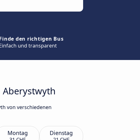
Finde den richtigen Bus
Einfach und transparent
h Aberystwyth
yth von verschiedenen
Montag
Dienstag
31 CHF
21 CHF