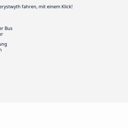
erystwyth fahren, mit einem Klick!
er Bus
hr
ung
m