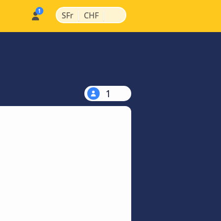
|
|
SFr
CHF
1