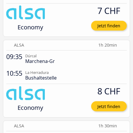
7 CHF
Economy
Jetzt finden
ALSA
1h 20min
09:35
Dúrcal
Marchena-Gr
10:55
La Herradura
Bushaltestelle
8 CHF
Economy
Jetzt finden
ALSA
1h 30min