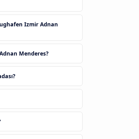
Flughafen Izmir Adnan
r Adnan Menderes?
adası?
?