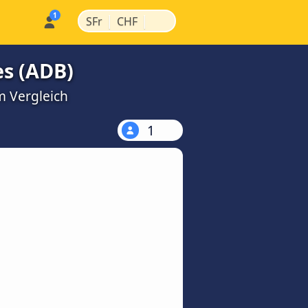
|
|
SFr
CHF
s (ADB)
m Vergleich
1