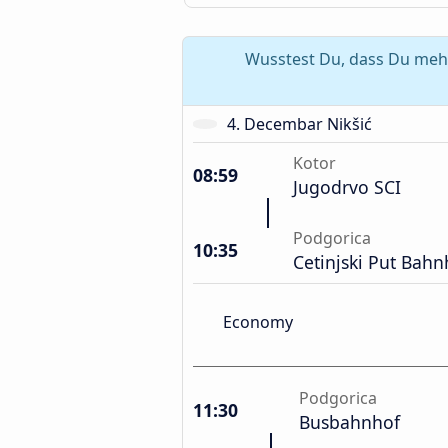
Wusstest Du, dass Du mehr
4. Decembar Nikšić
Kotor
08:59
Jugodrvo SCI
Podgorica
10:35
Cetinjski Put Bahn
Economy
Podgorica
11:30
Busbahnhof