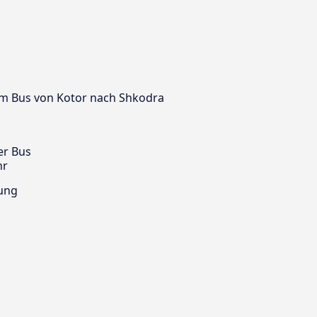
dem Bus von Kotor nach Shkodra
er Bus
hr
ung