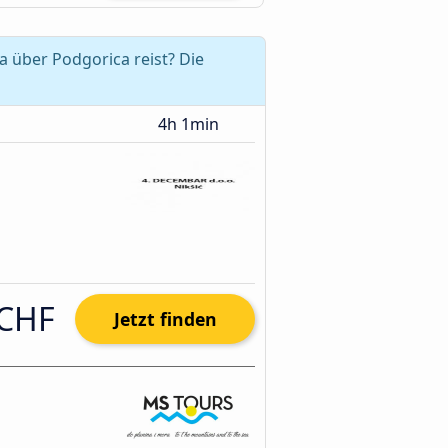
 über Podgorica reist? Die
4h 1min
 CHF
Jetzt finden