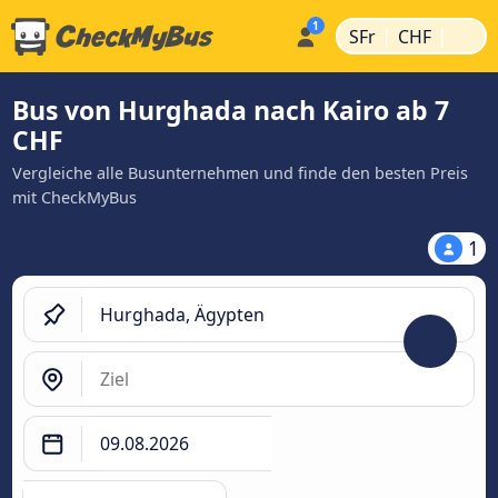
|
|
SFr
CHF
Bus von Hurghada nach Kairo ab 7
CHF
Vergleiche alle Busunternehmen und finde den besten Preis
mit CheckMyBus
1