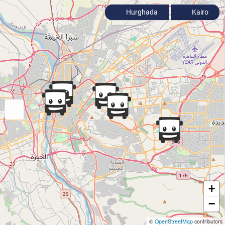
Hurghada
Kairo
+
−
©
OpenStreetMap
contributors