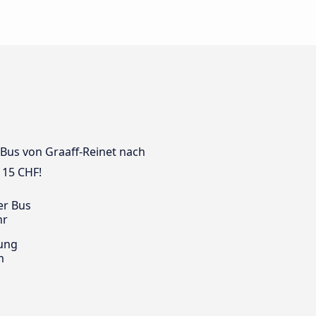
 Bus von Graaff-Reinet nach
 15 CHF!
er Bus
hr
ung
m