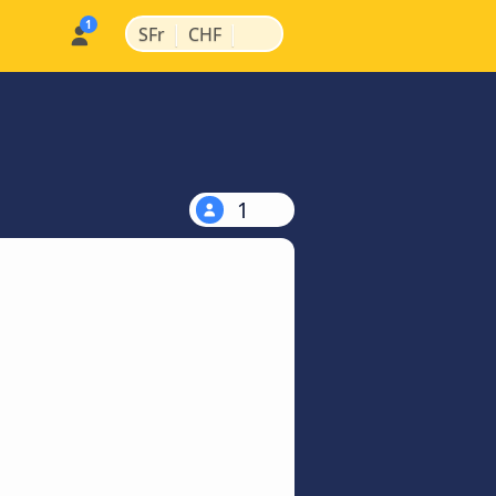
|
|
SFr
CHF
1