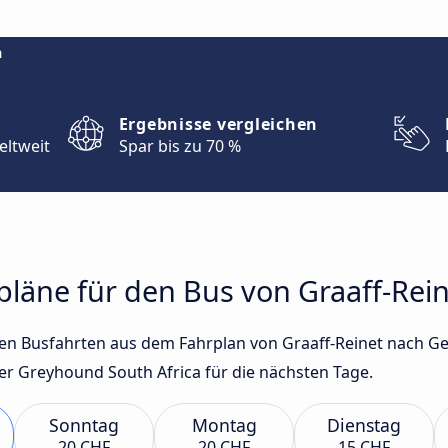
m
Ergebnisse vergleichen
eltweit
Spar bis zu 70 %
rpläne für den Bus von Graaff-Re
sten Busfahrten aus dem Fahrplan von Graaff-Reinet nach 
r Greyhound South Africa für die nächsten Tage.
Sonntag
Montag
Dienstag
20 CHF
20 CHF
15 CHF