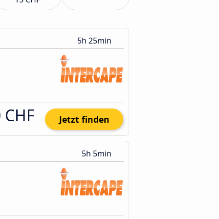
5h 25min
0 CHF
Jetzt finden
5h 5min