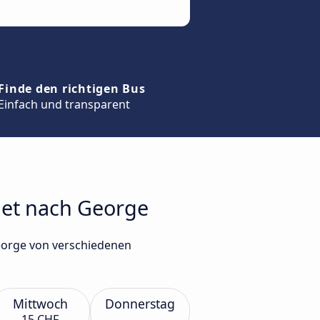
Finde den richtigen Bus
Einfach und transparent
inet nach George
George von verschiedenen
Mittwoch
Donnerstag
15 CHF