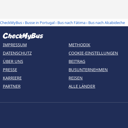
CheckMyBus
›
Busse in Portugal
›
Bus nach Fátima
›
Bus nach Alcabideche
IMPRESSUM
METHODIK
DATENSCHUTZ
COOKIE-EINSTELLUNGEN
ÜBER UNS
BEITRAG
PRESSE
BUSUNTERNEHMEN
KARRIERE
REISEN
PARTNER
ALLE LÄNDER