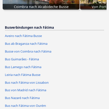
Coimbra nach Alcabideche Busse
Von Porto
Busverbindungen nach Fátima
Aveiro nach Fátima Busse
Bus ab Braganza nach Fátima
Busse von Coimbra nach Fátima
Bus Guimarães - Fátima
Bus Lamego nach Fátima
Leiria nach Fátima Busse
Bus nach Fátima von Lissabon
Bus von Madrid nach Fátima
Bus Nazaré nach Fátima
Bus nach Fátima von Ourém