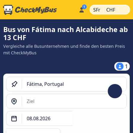
|
|
SFr
CHF
Bus von Fátima nach Alcabideche ab
13 CHF
Vergleiche alle Busunternehmen und finde den besten Preis
mit CheckMyBus
1