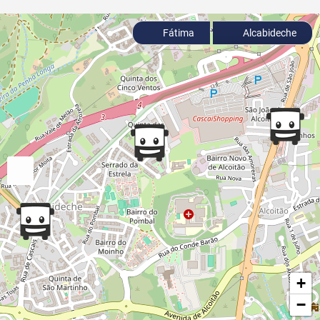
Fátima
Alcabideche
+
−