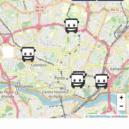
+
−
©
OpenStreetMap
contributors