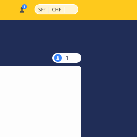
|
|
SFr
CHF
1