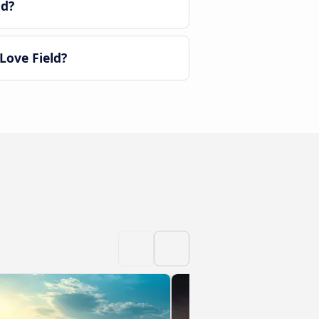
ld?
Love Field?