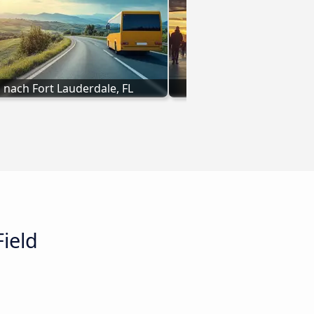
 nach Fort Lauderdale, FL
Bus nach Madiso
ield