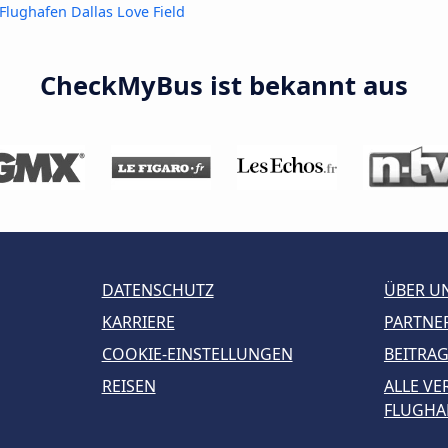
Flughafen Dallas Love Field
CheckMyBus ist bekannt aus
DATENSCHUTZ
ÜBER U
KARRIERE
PARTNE
COOKIE-EINSTELLUNGEN
BEITRA
REISEN
ALLE V
FLUGHAF