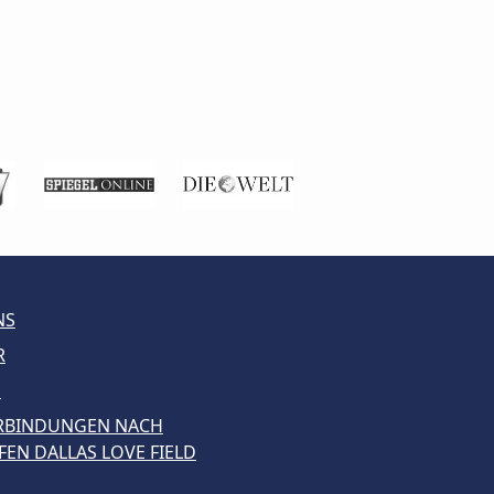
NS
R
G
ERBINDUNGEN NACH
EN DALLAS LOVE FIELD