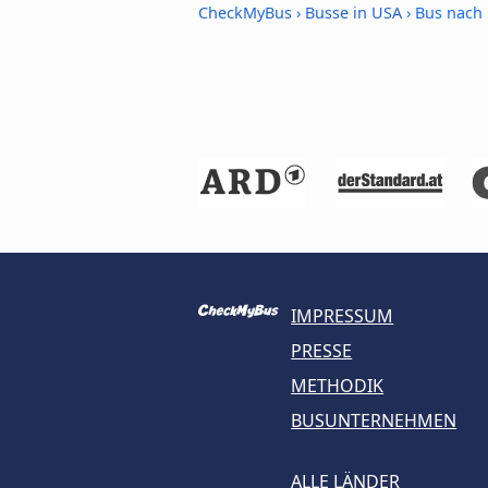
CheckMyBus
›
Busse in USA
› Bus nach 
IMPRESSUM
PRESSE
METHODIK
BUSUNTERNEHMEN
ALLE LÄNDER