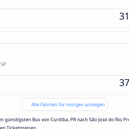
3
 SP
3
Alle Fahrten für morgen anzeigen
den günstigsten Bus von Curitiba, PR nach São José do Rio P
den Ticketpreisen.