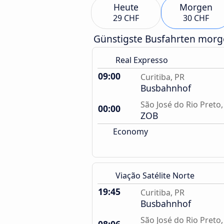
Heute
Morgen
29 CHF
30 CHF
Günstigste Busfahrten mor
Real Expresso
09:00
Curitiba, PR
Busbahnhof
São José do Rio Preto,
00:00
ZOB
Economy
Viação Satélite Norte
19:45
Curitiba, PR
Busbahnhof
São José do Rio Preto,