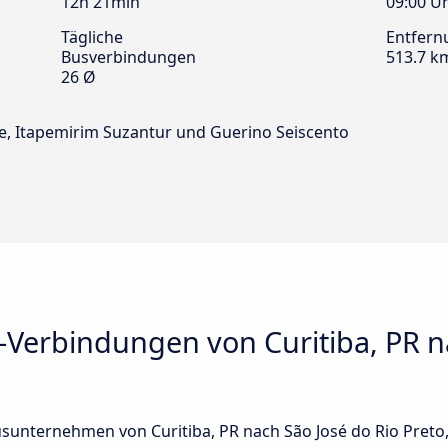
12h 21min
09:00 U
Tägliche
Entfern
Busverbindungen
513.7 k
26 Ø
te, Itapemirim Suzantur und Guerino Seiscento
-Verbindungen von Curitiba, PR n
sunternehmen von Curitiba, PR nach São José do Rio Preto, 