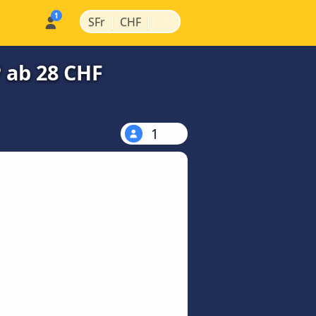
|
|
SFr
CHF
P ab 28 CHF
1