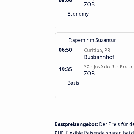
08:06
ZOB
Economy
Itapemirim Suzantur
06:50
Curitiba, PR
Busbahnhof
São José do Rio Preto,
19:35
ZOB
Basis
Bestpreisangebot
: Der Preis für 
CHF
. Flexible Reisende sparen bei 