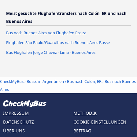
Meist gesuchte Flughafentransfers nach Colón, ER und nach
Buenos Aires
Bus nach Buenos Aires von Flughafen Ezeiza
Flughafen São Paulo/Guarulhos nach Buenos Aires Busse
Bus Flughafen Jorge Chávez - Lima - Buenos Aires
CheckMyBus
›
Busse in Argentinien
›
Bus nach Colón, ER
›
Bus nach Buenos
Aires
IMPRESSUM
METHODIK
DATENSCHUTZ
COOKIE-EINSTELLUNGEN
ÜBER UNS
BEITRAG