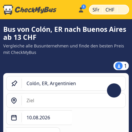
|
|
SFr
CHF
Bus von Colón, ER nach Buenos Aires
ab 13 CHF
Vergleiche alle Busunternehmen und finde den besten Preis
mit CheckMyBus
1