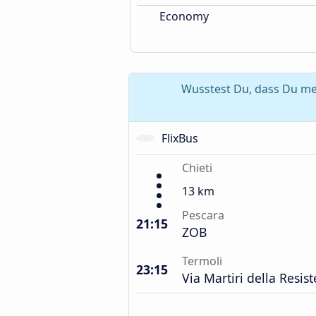
Economy
Wusstest Du, dass Du meh
FlixBus
Chieti
13 km
Pescara
21:15
ZOB
Termoli
23:15
Via Martiri della Resi