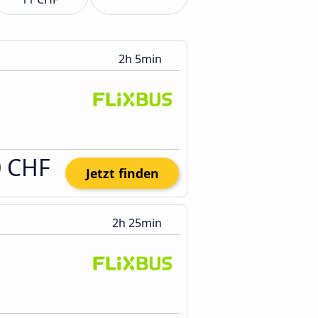
2h 5min
0 CHF
Jetzt finden
2h 25min