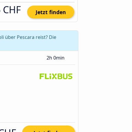
6 CHF
Jetzt finden
i über Pescara reist? Die
2h 0min