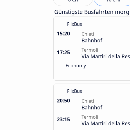
Günstigste Busfahrten mor
FlixBus
15:20
Chieti
Bahnhof
Termoli
17:25
Via Martiri della R
Economy
FlixBus
20:50
Chieti
Bahnhof
Termoli
23:15
Via Martiri della R