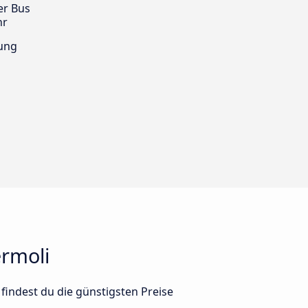
er Bus
hr
ung
ermoli
findest du die günstigsten Preise