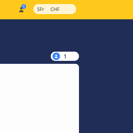
|
|
SFr
CHF
1