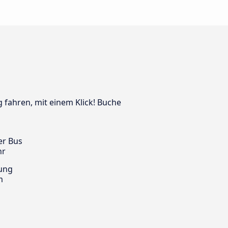
 fahren, mit einem Klick! Buche
er Bus
hr
ung
m