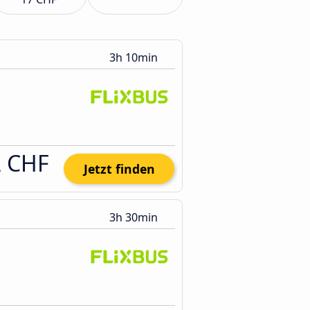
3h 10min
2 CHF
Jetzt finden
3h 30min