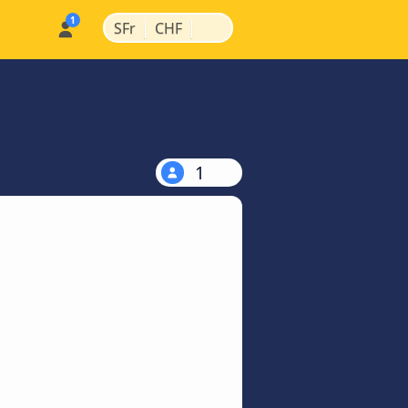
|
|
SFr
CHF
1