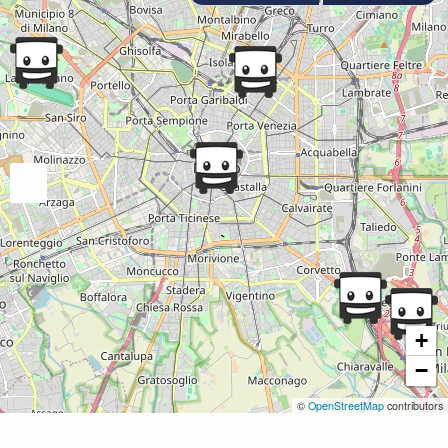
+
−
©
OpenStreetMap
contributors