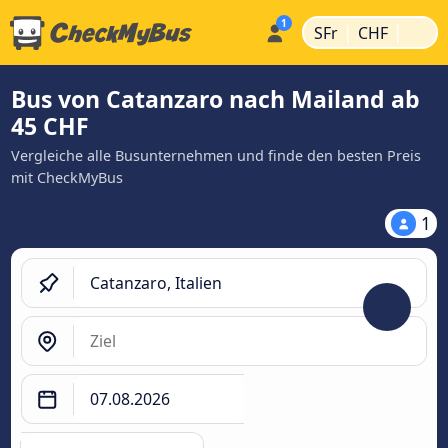
|
|
SFr
CHF
Bus von Catanzaro nach Mailand ab
45 CHF
Vergleiche alle Busunternehmen und finde den besten Preis
mit CheckMyBus
1