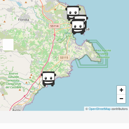
+
−
©
OpenStreetMap
contributors