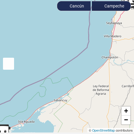
Cancún
Campeche
+
−
©
OpenStreetMap
contributors