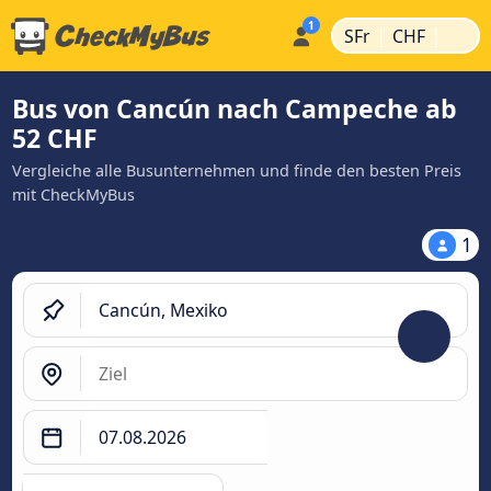
|
|
SFr
CHF
Bus von Cancún nach Campeche ab
52 CHF
Vergleiche alle Busunternehmen und finde den besten Preis
mit CheckMyBus
1