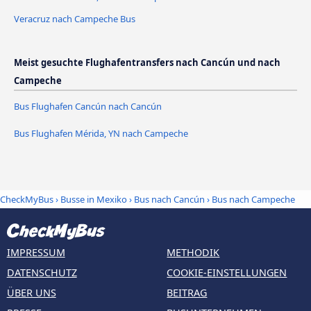
Veracruz nach Campeche Bus
Meist gesuchte Flughafentransfers nach Cancún und nach
Campeche
Bus Flughafen Cancún nach Cancún
Bus Flughafen Mérida, YN nach Campeche
CheckMyBus
›
Busse in Mexiko
›
Bus nach Cancún
›
Bus nach Campeche
IMPRESSUM
METHODIK
DATENSCHUTZ
COOKIE-EINSTELLUNGEN
ÜBER UNS
BEITRAG