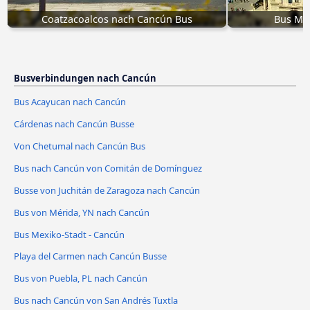
Coatzacoalcos nach Cancún Bus
Bus Mex
Busverbindungen nach Cancún
Bus Acayucan nach Cancún
Cárdenas nach Cancún Busse
Von Chetumal nach Cancún Bus
Bus nach Cancún von Comitán de Domínguez
Busse von Juchitán de Zaragoza nach Cancún
Bus von Mérida, YN nach Cancún
Bus Mexiko-Stadt - Cancún
Playa del Carmen nach Cancún Busse
Bus von Puebla, PL nach Cancún
Bus nach Cancún von San Andrés Tuxtla