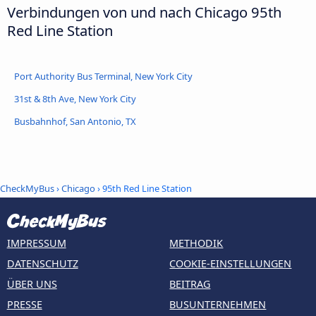
Verbindungen von und nach Chicago 95th
Red Line Station
Port Authority Bus Terminal, New York City
31st & 8th Ave, New York City
Busbahnhof, San Antonio, TX
CheckMyBus
›
Chicago
› 95th Red Line Station
IMPRESSUM
METHODIK
DATENSCHUTZ
COOKIE-EINSTELLUNGEN
ÜBER UNS
BEITRAG
PRESSE
BUSUNTERNEHMEN