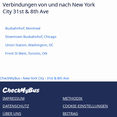
Verbindungen von und nach New York
City 31st & 8th Ave
Busbahnhof, Montreal
Downtown Busbahnhof, Chicago
Union Station, Washington, DC
Front St West, Toronto, ON
CheckMyBus
›
New York City
› 31st & 8th Ave
IMPRESSUM
METHODIK
DATENSCHUTZ
COOKIE-EINSTELLUNGEN
ÜBER UNS
BEITRAG