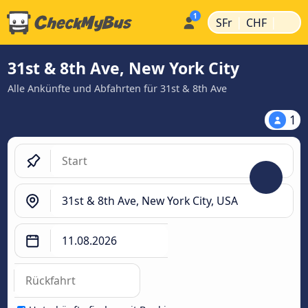
|
|
SFr
CHF
31st & 8th Ave, New York City
Alle Ankünfte und Abfahrten für 31st & 8th Ave
1