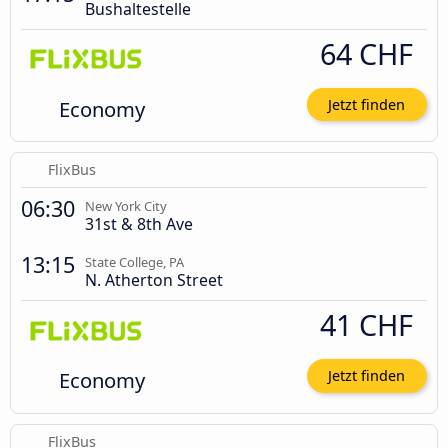
Bushaltestelle
64 CHF
Economy
Jetzt finden
FlixBus
06:30
New York City
31st & 8th Ave
13:15
State College, PA
N. Atherton Street
41 CHF
Economy
Jetzt finden
FlixBus