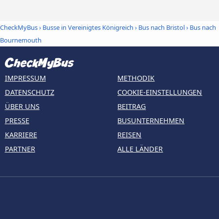
CheckMyBus
›
Busse in Vereinigtes Königreich
›
Bus nach Bristol
›
Bus nach
Bournemouth
IMPRESSUM
METHODIK
DATENSCHUTZ
COOKIE-EINSTELLUNGEN
ÜBER UNS
BEITRAG
PRESSE
BUSUNTERNEHMEN
KARRIERE
REISEN
PARTNER
ALLE LÄNDER