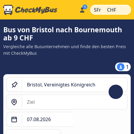
|
|
SFr
CHF
Bus von Bristol nach Bournemouth
ab 9 CHF
Vergleiche alle Busunternehmen und finde den besten Preis
mit CheckMyBus
1