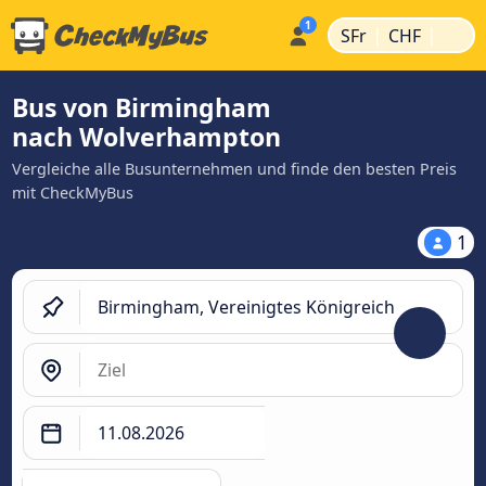
|
|
SFr
CHF
Bus von Birmingham
nach Wolverhampton
Vergleiche alle Busunternehmen und finde den besten Preis
mit CheckMyBus
1