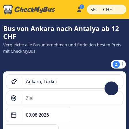
|
|
SFr
CHF
Bus von Ankara nach Antalya ab 12
CHF
Vergleiche alle Busunternehmen und finde den besten Preis
mit CheckMyBus
1