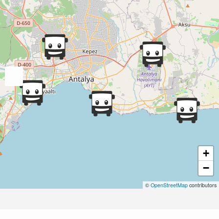
+
−
©
OpenStreetMap
contributors