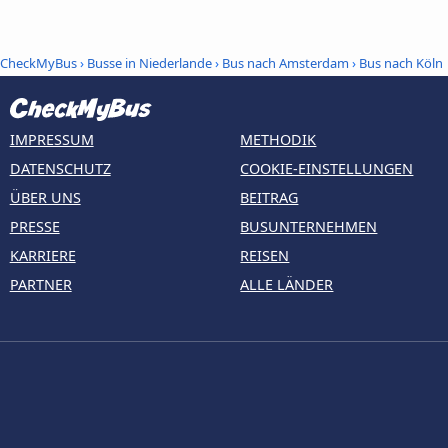
CheckMyBus
›
Busse in Niederlande
›
Bus nach Amsterdam
›
Bus nach Köln
IMPRESSUM
METHODIK
DATENSCHUTZ
COOKIE-EINSTELLUNGEN
ÜBER UNS
BEITRAG
PRESSE
BUSUNTERNEHMEN
KARRIERE
REISEN
PARTNER
ALLE LÄNDER