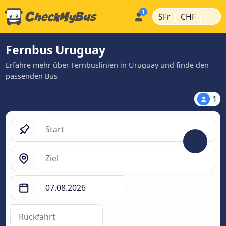
|
|
SFr
CHF
Fernbus Uruguay
Erfahre mehr über Fernbuslinien in Uruguay und finde den
passenden Bus
1