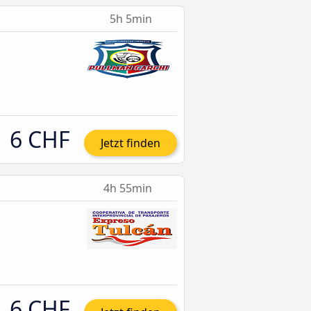
5h 5min
6 CHF
Jetzt finden
4h 55min
6 CHF