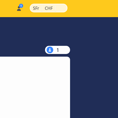
|
|
SFr
CHF
1