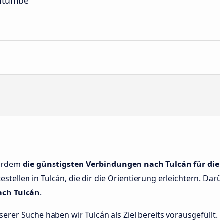
uitumbe
ßerdem
die günstigsten Verbindungen nach Tulcán für di
tellen in Tulcán, die dir die Orientierung erleichtern. Dar
ach Tulcán
.
nserer Suche haben wir Tulcán als Ziel bereits vorausgefüll