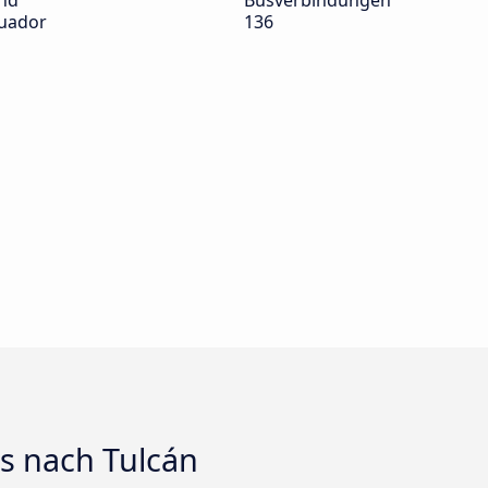
nd
Busverbindungen
uador
136
s nach Tulcán