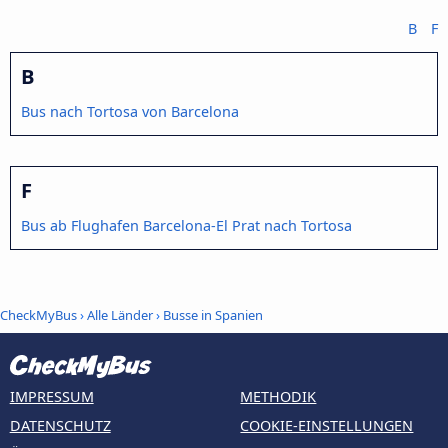
B
F
B
Bus nach Tortosa von Barcelona
F
Bus ab Flughafen Barcelona-El Prat nach Tortosa
CheckMyBus
›
Alle Länder
›
Busse in Spanien
IMPRESSUM
METHODIK
DATENSCHUTZ
COOKIE-EINSTELLUNGEN