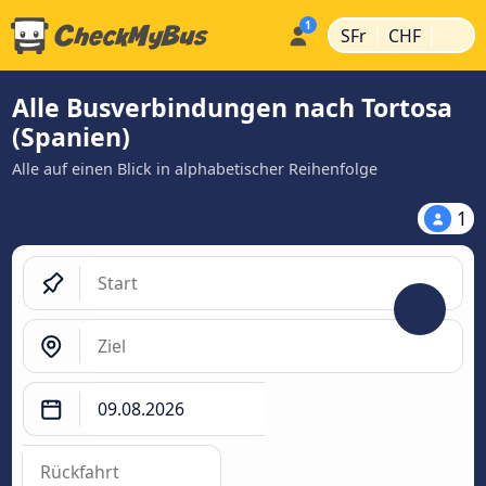
|
|
SFr
CHF
Alle Busverbindungen nach Tortosa
(Spanien)
Alle auf einen Blick in alphabetischer Reihenfolge
1