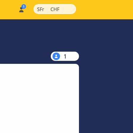
|
|
SFr
CHF
1