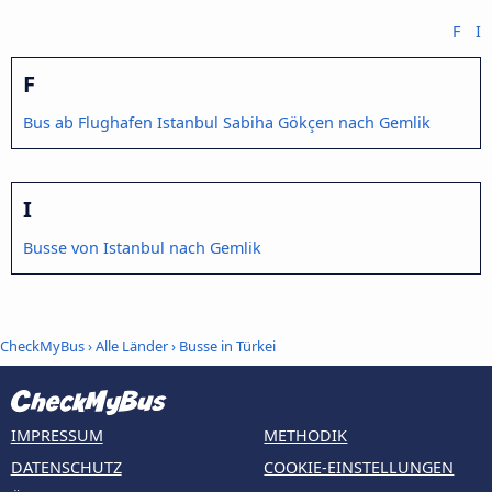
F
I
F
Bus ab Flughafen Istanbul Sabiha Gökçen nach Gemlik
I
Busse von Istanbul nach Gemlik
CheckMyBus
›
Alle Länder
›
Busse in Türkei
IMPRESSUM
METHODIK
DATENSCHUTZ
COOKIE-EINSTELLUNGEN