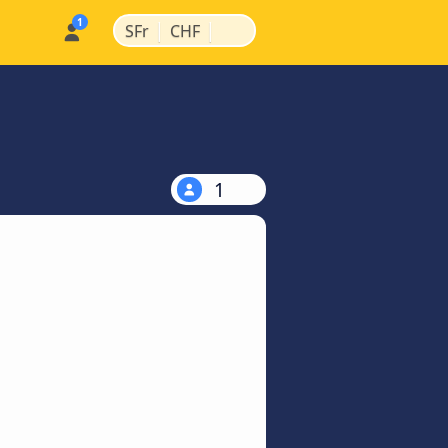
|
|
SFr
CHF
1