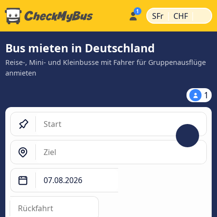
|
|
SFr
CHF
Bus mieten in Deutschland
Reise-, Mini- und Kleinbusse mit Fahrer für Gruppenausflüge
anmieten
1