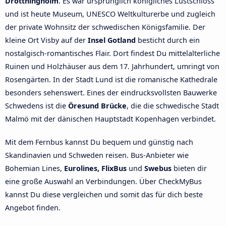
Drottningholm
. Es war ursprünglich königliches Lustschloss
und ist heute Museum, UNESCO Weltkulturerbe und zugleich
der private Wohnsitz der schwedischen Königsfamilie. Der
kleine Ort Visby auf der
Insel Gotland
besticht durch ein
nostalgisch-romantisches Flair. Dort findest Du mittelalterliche
Ruinen und Holzhäuser aus dem 17. Jahrhundert, umringt von
Rosengärten. In der Stadt Lund ist die romanische Kathedrale
besonders sehenswert. Eines der eindrucksvollsten Bauwerke
Schwedens ist die
Öresund Brücke
, die die schwedische Stadt
Malmö mit der dänischen Hauptstadt Kopenhagen verbindet.
Mit dem Fernbus kannst Du bequem und günstig nach
Skandinavien und Schweden reisen. Bus-Anbieter wie
Bohemian Lines,
Eurolines, FlixBus
und
Swebus
bieten dir
eine große Auswahl an Verbindungen. Über CheckMyBus
kannst Du diese vergleichen und somit das für dich beste
Angebot finden.