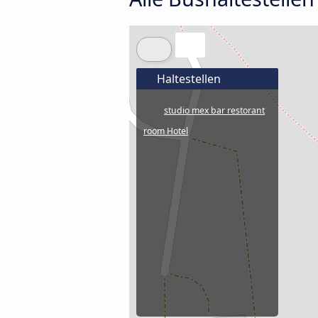
Haltestellen
studio mex bar restorant
room Hotel