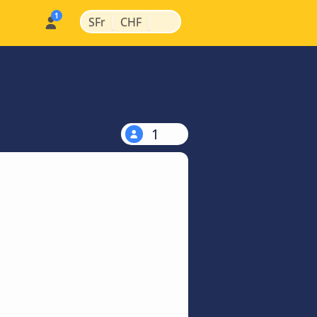
|
|
SFr
CHF
1