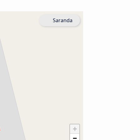
Saranda
+
−