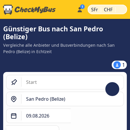
|
|
SFr
CHF
Günstiger Bus nach San Pedro
(Belize)
Vergleiche alle Anbieter und Busverbindungen nach San
Pedro (Belize) in Echtzeit
1