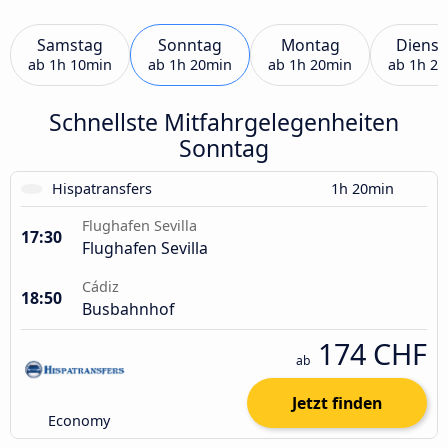
Samstag
Sonntag
Montag
Dienst
ab
1h 10min
ab
1h 20min
ab
1h 20min
ab
1h 2
Schnellste Mitfahrgelegenheiten
Sonntag
Hispatransfers
1h 20min
Flughafen Sevilla
17:30
Flughafen Sevilla
Cádiz
18:50
Busbahnhof
174 CHF
ab
Jetzt finden
Economy