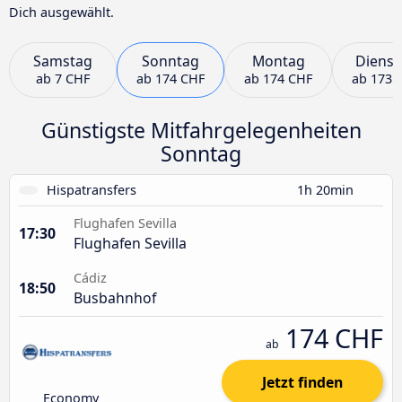
Dich ausgewählt.
Samstag
Sonntag
Montag
Dienst
ab
7 CHF
ab
174 CHF
ab
174 CHF
ab
173 
Günstigste Mitfahrgelegenheiten
Sonntag
Hispatransfers
1h 20min
Flughafen Sevilla
17:30
Flughafen Sevilla
Cádiz
18:50
Busbahnhof
174 CHF
ab
Jetzt finden
Economy