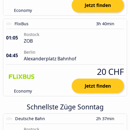
Jetzt finden
Economy
FlixBus
3h 40min
Rostock
01:05
ZOB
Berlin
04:45
Alexanderplatz Bahnhof
20 CHF
Jetzt finden
Economy
Schnellste Züge Sonntag
Deutsche Bahn
2h 37min
Rostock