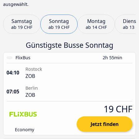
ausgewählt.
Samstag
Sonntag
Montag
Dienst
ab
19 CHF
ab
19 CHF
ab
14 CHF
ab
13 
Günstigste Busse Sonntag
FlixBus
2h 55min
Rostock
04:10
ZOB
Berlin
07:05
ZOB
19 CHF
Jetzt finden
Economy