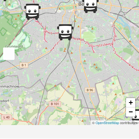
+
−
©
OpenStreetMap
contributors