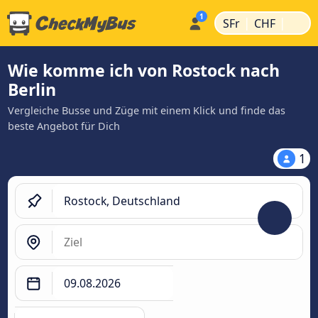
|
|
SFr
CHF
Wie komme ich von Rostock nach
Berlin
Vergleiche Busse und Züge mit einem Klick und finde das
beste Angebot für Dich
1