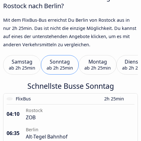
Rostock nach Berlin?
Mit dem FlixBus-Bus erreichst Du Berlin von Rostock aus in
nur 2h 25min. Das ist nicht die einzige Möglichkeit. Du kannst
auf eines der untenstehenden Angebote klicken, um es mit
anderen Verkehrsmitteln zu vergleichen.
Samstag
Sonntag
Montag
Dienst
ab
2h 25min
ab
2h 25min
ab
2h 25min
ab
2h 2
Schnellste Busse Sonntag
FlixBus
2h 25min
Rostock
04:10
ZOB
Berlin
06:35
Alt-Tegel Bahnhof