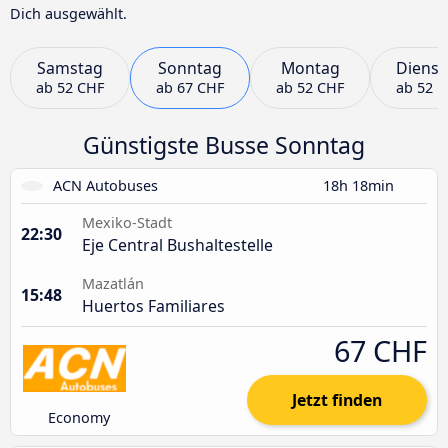
Dich ausgewählt.
Samstag
Sonntag
Montag
Dienst
ab
52 CHF
ab
67 CHF
ab
52 CHF
ab
52 
Günstigste Busse Sonntag
ACN Autobuses
18h 18min
Mexiko-Stadt
22:30
Eje Central Bushaltestelle
Mazatlán
15:48
Huertos Familiares
67 CHF
Jetzt finden
Economy