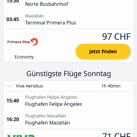
15:30
Norte Busbahnhof
Mazatlán
03:45
Terminal Primera Plus
97 CHF
Jetzt finden
Economy
Günstigste Flüge Sonntag
Viva Aerobus
1h 40min
Flughafen Felipe Ángeles
15:40
Flughafen Felipe Ángeles
Flughafen Mazatlán
16:20
Flughafen Mazatlán
71 CHF