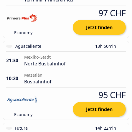
97 CHF
Jetzt finden
Economy
Aguacaliente
13h 50min
Mexiko-Stadt
21:30
Norte Busbahnhof
Mazatlán
10:20
Busbahnhof
95 CHF
Jetzt finden
Economy
Futura
14h 22min