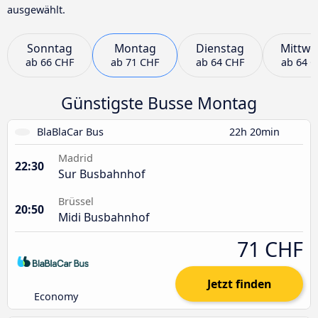
ausgewählt.
Sonntag
Montag
Dienstag
Mittwo
ab
66 CHF
ab
71 CHF
ab
64 CHF
ab
64 
Günstigste Busse Montag
BlaBlaCar Bus
22h 20min
Madrid
22:30
Sur Busbahnhof
Brüssel
20:50
Midi Busbahnhof
71 CHF
Jetzt finden
Economy