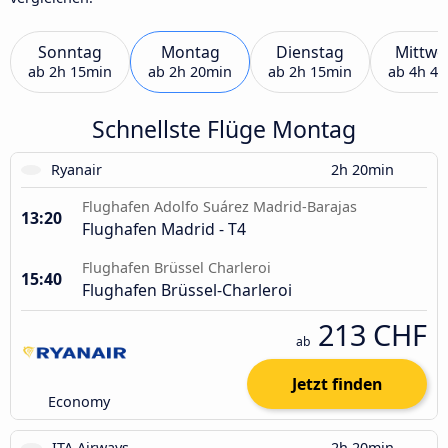
Sonntag
Montag
Dienstag
Mittwo
ab
2h 15min
ab
2h 20min
ab
2h 15min
ab
4h 4
Schnellste Flüge Montag
Ryanair
2h 20min
Flughafen Adolfo Suárez Madrid-Barajas
13:20
Flughafen Madrid - T4
Flughafen Brüssel Charleroi
15:40
Flughafen Brüssel-Charleroi
213 CHF
ab
Jetzt finden
Economy
ITA Airways
2h 20min