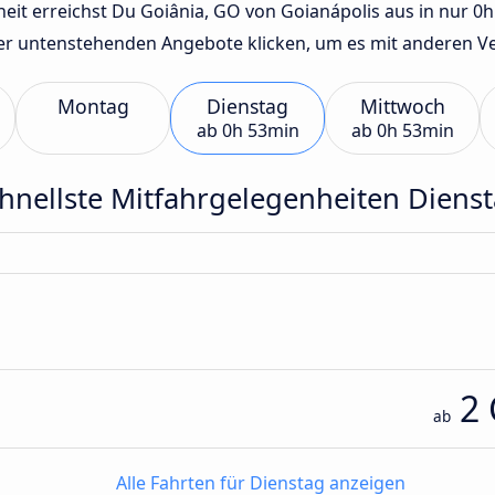
it erreichst Du Goiânia, GO von Goianápolis aus in nur 0h 5
der untenstehenden Angebote klicken, um es mit anderen Ve
Montag
Dienstag
Mittwoch
ab
0h 53min
ab
0h 53min
hnellste Mitfahrgelegenheiten Diens
2
ab
Alle Fahrten für Dienstag anzeigen