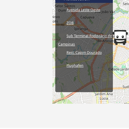
Avenida Leste Oeste
ZOB
Sub Terminal Rodoviário de
Campinas
Rest. Capim Dourado
Flughafen