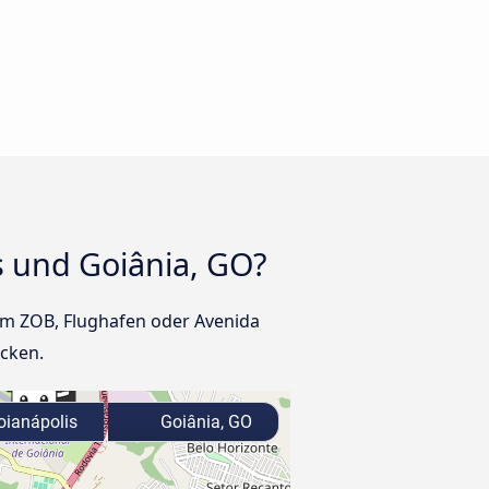
s und Goiânia, GO?
am ZOB, Flughafen oder Avenida
ecken.
ianápolis
Goiânia, GO