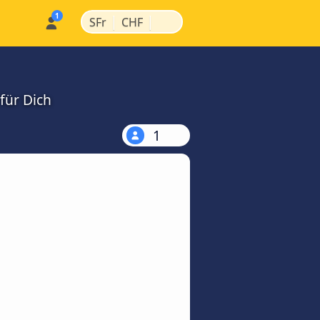
|
|
SFr
CHF
für Dich
1