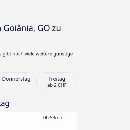
h Goiânia, GO zu
gibt noch viele weitere günstige
Donnerstag
Freitag
ab
2 CHF
tag
0h 53min